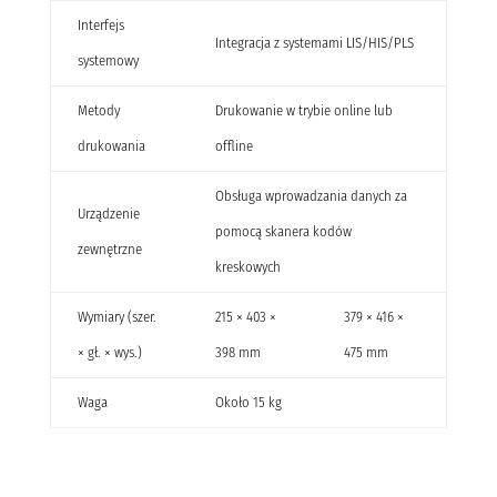
Interfejs
Integracja z systemami LIS/HIS/PLS
systemowy
Metody
Drukowanie w trybie online lub
drukowania
offline
Obsługa wprowadzania danych za
Urządzenie
pomocą skanera kodów
zewnętrzne
kreskowych
Wymiary (szer.
215 × 403 ×
379 × 416 ×
× gł. × wys.)
398 mm
475 mm
Waga
Około 15 kg