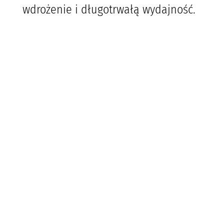
wdrożenie i długotrwałą wydajność.
R
Zaawansowane funkcje
oprogramowania
Prosty w obsłudze interfejs sterowania typu
„przeciągnij i upuść”, podgląd treści do wydruku w
czasie rzeczywistym, kompatybilność z
systemami LIS, HIS i PIS