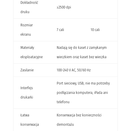
Dokładność
≥2500 dpi
druku
Rozmiar
7 cali
10 cali
ekranu
Materiały
Nadają się do kaset z zamykanym
eksploatacyjne
wieczkiem oraz kaset bez wieczka
Zasilanie
100–240 V AC, 50/60 Hz
Port sieciowy, USB, nie ma potrzeby
Interfejs
podłączania komputera, iPada ani
drukarki
telefonu
Łatwa
Konserwacja bez konieczności
konserwacja
demontażu