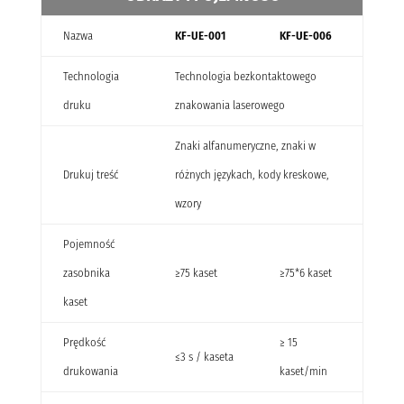
Nazwa
KF-UE-001
KF-UE-006
Technologia
Technologia bezkontaktowego
druku
znakowania laserowego
Znaki alfanumeryczne, znaki w
Drukuj treść
różnych językach, kody kreskowe,
wzory
Pojemność
zasobnika
≥75 kaset
≥75*6 kaset
kaset
Prędkość
≥ 15
≤3 s / kaseta
drukowania
kaset/min