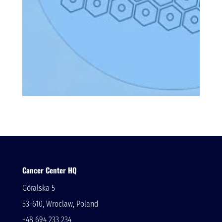
Cancer Center HQ
Góralska 5
53-610, Wroclaw, Poland
+48 694 233 234