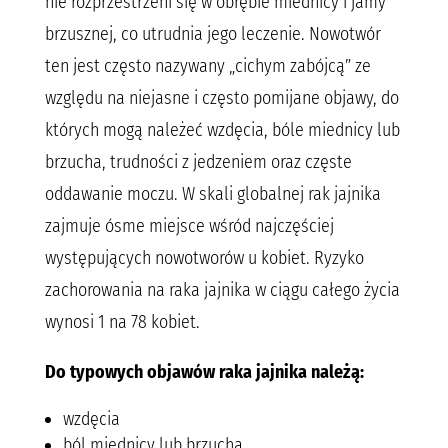
nie rozprzestrzeni się w obrębie miednicy i jamy
brzusznej, co utrudnia jego leczenie. Nowotwór
ten jest często nazywany „cichym zabójcą” ze
względu na niejasne i często pomijane objawy, do
których mogą należeć wzdęcia, bóle miednicy lub
brzucha, trudności z jedzeniem oraz częste
oddawanie moczu. W skali globalnej rak jajnika
zajmuje ósme miejsce wśród najczęściej
występujących nowotworów u kobiet. Ryzyko
zachorowania na raka jajnika w ciągu całego życia
wynosi 1 na 78 kobiet.
Do typowych objawów raka jajnika należą:
wzdęcia
ból miednicy lub brzucha