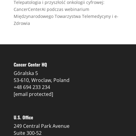
Telepatologia i przyszłość onkologii cyfrowej:
CancerCenterAI podczas webinarium
Międzynarodowego Towarzystwa Telemedycyny i e-
Zdrowia
Cancer Center HQ
Góralska 5
53-610, Wroclaw, Poland
+48 694 233 234
[email protected]
U.S. Office
249 Central Park Avenue
Suite 300-52