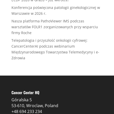
Konferencja poświęcona patologii ginekologicznej w
Warszawie w 2026 r.
Nasza platforma PathoViewer IMS podczas
warsztatów FOLR1 zorganizowanych przy wsparciu
firmy Roche
Telepatologia i przyszłość onkologii cyfrowej:
CancerCenterAI podczas webinarium
Międzynarodowego Towarzystwa Telemedycyny i e-
Zdrowia
Cancer Center HQ
Góralska 5
53-610, Wroclaw, Poland
+48 694 233 234