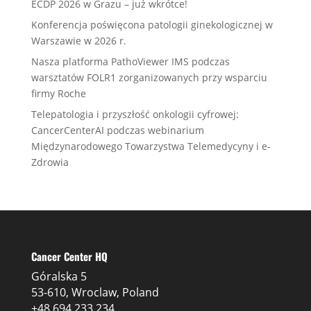
ECDP 2026 w Grazu – już wkrótce!
Konferencja poświęcona patologii ginekologicznej w
Warszawie w 2026 r.
Nasza platforma PathoViewer IMS podczas
warsztatów FOLR1 zorganizowanych przy wsparciu
firmy Roche
Telepatologia i przyszłość onkologii cyfrowej:
CancerCenterAI podczas webinarium
Międzynarodowego Towarzystwa Telemedycyny i e-
Zdrowia
Cancer Center HQ
Góralska 5
53-610, Wroclaw, Poland
+48 694 233 234