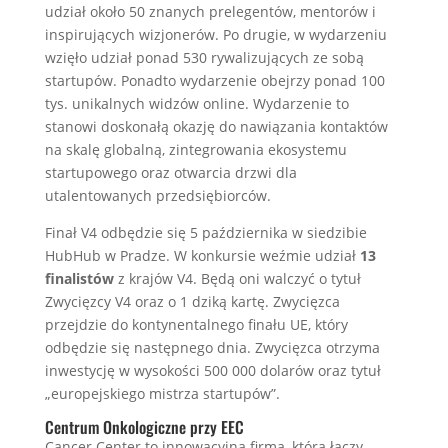
udział około 50 znanych prelegentów, mentorów i
inspirujących wizjonerów. Po drugie, w wydarzeniu
wzięło udział ponad 530 rywalizujących ze sobą
startupów. Ponadto wydarzenie obejrzy ponad 100
tys. unikalnych widzów online. Wydarzenie to
stanowi doskonałą okazję do nawiązania kontaktów
na skalę globalną, zintegrowania ekosystemu
startupowego oraz otwarcia drzwi dla
utalentowanych przedsiębiorców.
Finał V4 odbędzie się 5 października w siedzibie
HubHub w Pradze. W konkursie weźmie udział
13
finalistów
z krajów V4. Będą oni walczyć o tytuł
Zwycięzcy V4 oraz o 1 dziką kartę. Zwycięzca
przejdzie do kontynentalnego finału UE, który
odbędzie się następnego dnia. Zwycięzca otrzyma
inwestycję w wysokości 500 000 dolarów oraz tytuł
„europejskiego mistrza startupów”.
Centrum Onkologiczne przy EEC
Cancer Center to innowacyjna firma, która łączy