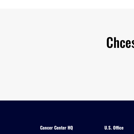
Chce
Cancer Center HQ
U.S. Office