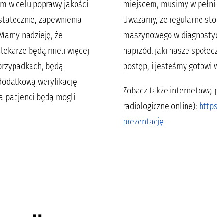
m w celu poprawy jakości
miejscem, musimy w pełni 
ostatecznie, zapewnienia
Uważamy, że regularne st
Mamy nadzieję, że
maszynowego w diagnostyce
lekarze będą mieli więcej
naprzód, jaki nasze społe
 przypadkach, będą
postęp, i jesteśmy gotowi 
dodatkową weryfikację
Zobacz także internetową 
 a pacjenci będą mogli
radiologiczne online):
https
prezentację
.