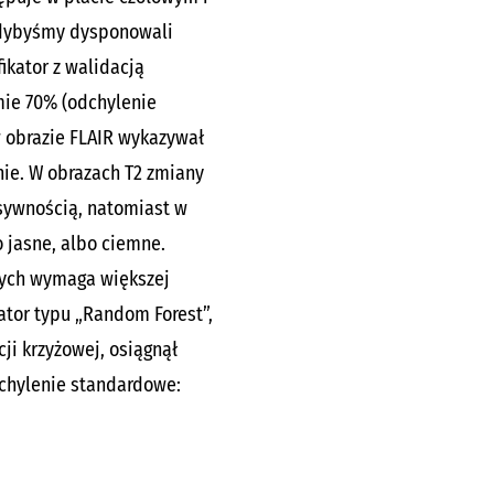
Gdybyśmy dysponowali
fikator z walidacją
mie 70% (odchylenie
w obrazie FLAIR wykazywał
nie. W obrazach T2 zmiany
sywnością, natomiast w
 jasne, albo ciemne.
lnych wymaga większej
ator typu „Random Forest”,
ji krzyżowej, osiągnął
chylenie standardowe: