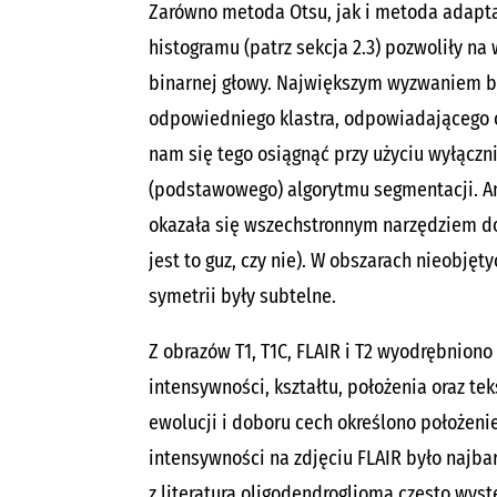
Zarówno metoda Otsu, jak i metoda adapta
histogramu (patrz sekcja 2.3) pozwoliły n
binarnej głowy. Największym wyzwaniem b
odpowiedniego klastra, odpowiadającego o
nam się tego osiągnąć przy użyciu wyłącz
(podstawowego) algorytmu segmentacji. An
okazała się wszechstronnym narzędziem do 
jest to guz, czy nie). W obszarach nieobjęt
symetrii były subtelne.
Z obrazów T1, T1C, FLAIR i T2 wyodrębnion
intensywności, kształtu, położenia oraz te
ewolucji i doboru cech określono położenie
intensywności
na zdjęciu FLAIR było najba
z literaturą oligodendroglioma często wys