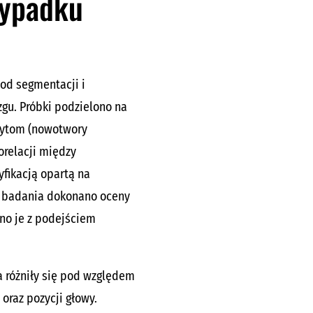
zypadku
od segmentacji i
gu. Próbki podzielono na
ocytom (nowotwory
orelacji między
yfikacją opartą na
h badania dokonano oceny
no je z podejściem
a różniły się pod względem
oraz pozycji głowy.