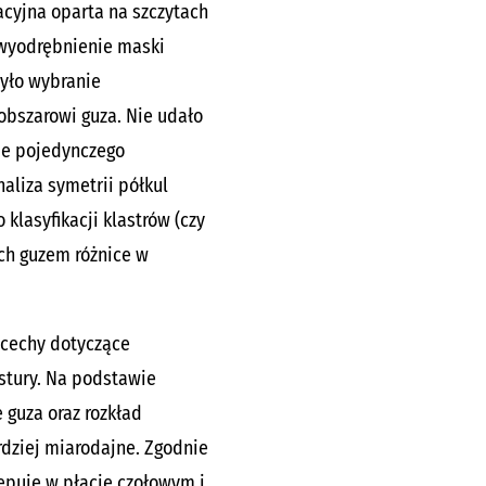
cyjna oparta na szczytach
a wyodrębnienie maski
yło wybranie
bszarowi guza. Nie udało
nie pojedynczego
aliza symetrii półkul
klasyfikacji klastrów (czy
ych guzem różnice w
o cechy dotyczące
kstury. Na podstawie
 guza oraz rozkład
rdziej miarodajne. Zgodnie
tępuje
w płacie czołowym i