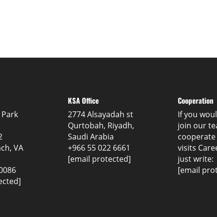
KSA Office
Cooperation
 Park
2774 Alsayadah st
If you woul
Qurtobah, Riyadh,
join our t
2
Saudi Arabia
cooperate
ach, VA
+966 55 022 6661
visits
Care
[email protected]
just write:
 0086
[email pro
ected]