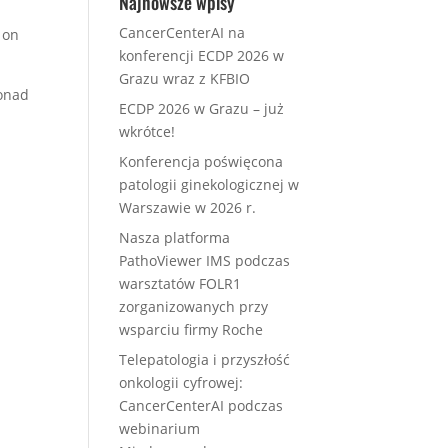
Najnowsze wpisy
CancerCenterAI na
 on
konferencji ECDP 2026 w
Grazu wraz z KFBIO
ponad
ECDP 2026 w Grazu – już
wkrótce!
Konferencja poświęcona
patologii ginekologicznej w
Warszawie w 2026 r.
Nasza platforma
PathoViewer IMS podczas
warsztatów FOLR1
zorganizowanych przy
wsparciu firmy Roche
Telepatologia i przyszłość
onkologii cyfrowej:
CancerCenterAI podczas
webinarium