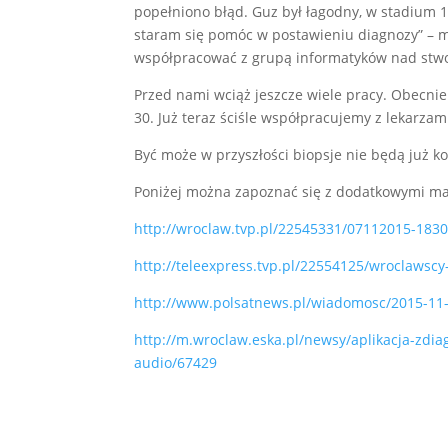
popełniono błąd. Guz był łagodny, w stadium 1.
staram się pomóc w postawieniu diagnozy” – mó
współpracować z grupą informatyków nad st
Przed nami wciąż jeszcze wiele pracy. Obecn
30. Już teraz ściśle współpracujemy z lekarzam
Być może w przyszłości biopsje nie będą już k
Poniżej można zapoznać się z dodatkowymi ma
http://wroclaw.tvp.pl/22545331/07112015-183
http://teleexpress.tvp.pl/22554125/wroclawscy
http://www.polsatnews.pl/wiadomosc/2015-11
http://m.wroclaw.eska.pl/newsy/aplikacja-zd
audio/67429