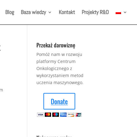
Blog
Baza wiedzy
Kontakt
Projekty R&D
t
Przekaż darowiznę
Pomóż nam w rozwoju
platformy Centrum
Onkologicznego z
wykorzystaniem metod
uczenia maszynowego.
em