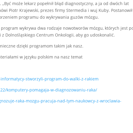
 „Być może lekarz popełnił błąd diagnostyczny, a ja od dwóch lat
wi Piotr Krajewski, prezes firmy Stermedia i wuj Kuby. Postanowił
worzeniem programu do wykrywania guzów mózgu.
ie program wykrywa dwa rodzaje nowotworów mózgu, których jest 
i z Dolnośląskiego Centrum Onkologii, aby go udoskonalić.
onieczne dzięki programom takim jak nasz.
teriałami w języku polskim na nasz temat
0
-informatycy-stworzyli-program-do-walki-z-rakiem
-22/komputery-pomagaja-w-diagnozowaniu-raka/
iagnozuje-raka-mozgu-pracuja-nad-tym-naukowcy-z-wroclawia-