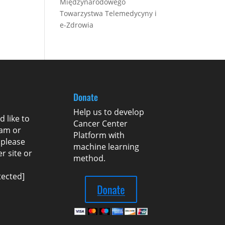
Międzynarodowego
Towarzystwa Telemedycyny i
e-Zdrowia
Donate
Help us to develop
d like to
Cancer Center
eam or
Platform with
 please
machine learning
er
site or
method.
tected]